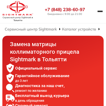
+7 (848) 238-60-97
Ежедневно с 9:00 до 21:00
Сервисный центр Sightmark
в
Тольятти
Сервисный центр Sightmark
Каталог устройств
Ре
Замена матрицы
коллиматорного прицела
Sightmark в Тольятти
Официальный сервис
Гарантийное обслуживание
до 3 лет
Диагностика за наш счет,
ремонт по желанию
Бесплатный выезд курьера
в день обращения
Срочный ремонт