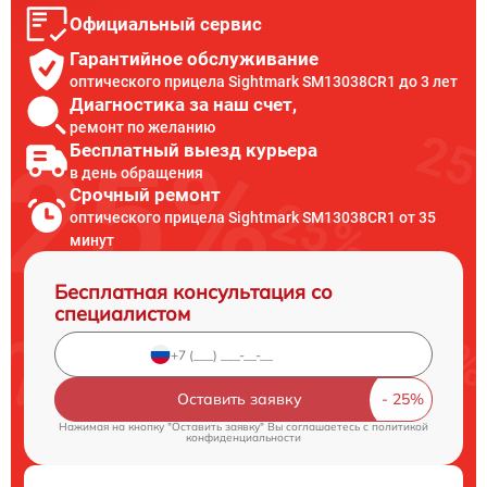
Официальный сервис
Гарантийное обслуживание
оптического прицела Sightmark SM13038CR1 до 3 лет
Диагностика за наш счет,
ремонт по желанию
Бесплатный выезд курьера
в день обращения
Срочный ремонт
оптического прицела Sightmark SM13038CR1 от 35
минут
Бесплатная консультация со
специалистом
Оставить заявку
Нажимая на кнопку "Оставить заявку" Вы соглашаетесь c
политикой
конфиденциальности