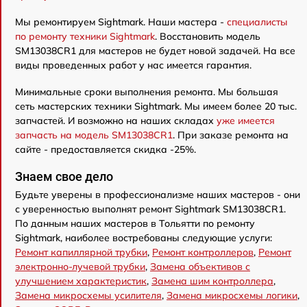
Мы ремонтируем Sightmark. Наши мастера -
специалисты
по ремонту техники Sightmark
. Восстановить модель
SM13038CR1 для мастеров не будет новой задачей. На все
виды проведенных работ у нас имеется гарантия.
Минимальные сроки выполнения ремонта. Мы большая
сеть мастерских техники Sightmark. Мы имеем более 20 тыс.
запчастей. И возможно на наших складах
уже имеется
запчасть на модель SM13038CR1
. При заказе ремонта на
сайте - предоставляется скидка -25%.
Знаем свое дело
Будьте уверены в профессионализме наших мастеров - они
с уверенностью выполнят ремонт Sightmark SM13038CR1.
По данным наших мастеров в Тольятти по ремонту
Sightmark, наиболее востребованы следующие услуги:
Ремонт капиллярной трубки
,
Ремонт контроллеров
,
Ремонт
электронно-лучевой трубки
,
Замена объективов с
улучшением характеристик
,
Замена шим контроллера
,
Замена микросхемы усилителя
,
Замена микросхемы логики
,