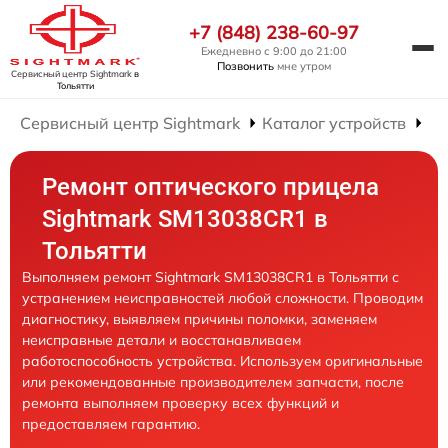
+7 (848) 238-60-97
Ежедневно с 9:00 до 21:00
Позвонить
мне утром
Сервисный центр Sightmark
в
Тольятти
Сервисный центр Sightmark
Каталог устройств
Ре
Ремонт оптического прицела
Sightmark SM13038CR1 в
Тольятти
Выполняем ремонт Sightmark SM13038CR1 в Тольятти с
устранением неисправностей любой сложности. Проводим
диагностику, выявляем причины поломки, заменяем
неисправные детали и восстанавливаем
работоспособность устройства. Используем оригинальные
или рекомендованные производителем запчасти, после
ремонта выполняем проверку всех функций и
предоставляем гарантию.