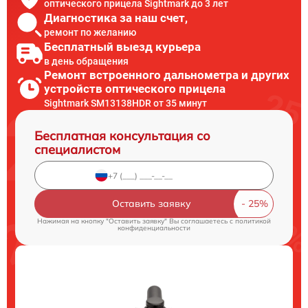
оптического прицела Sightmark до 3 лет
Диагностика за наш счет,
ремонт по желанию
Бесплатный выезд курьера
в день обращения
Ремонт встроенного дальнометра и других
устройств оптического прицела
Sightmark SM13138HDR от 35 минут
Бесплатная консультация со
специалистом
Оставить заявку
Нажимая на кнопку "Оставить заявку" Вы соглашаетесь c
политикой
конфиденциальности