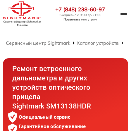
+7 (848) 238-60-97
Ежедневно с 9:00 до 21:00
Позвонить
мне утром
Сервисный центр Sightmark
в
Тольятти
Сервисный центр Sightmark
Каталог устройств
Ре
Ремонт встроенного
дальнометра и других
устройств оптического
прицела
Sightmark SM13138HDR
Официальный сервис
Гарантийное обслуживание